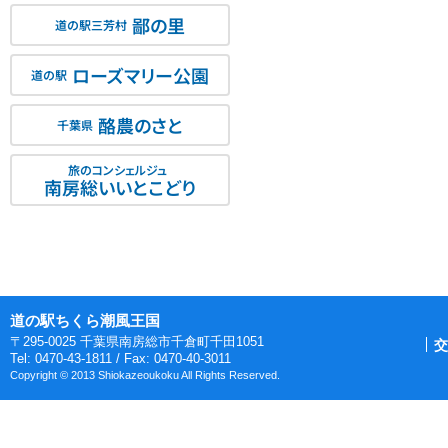
鄙の里
道の駅三芳村
ローズマリー公園
道の駅
酪農のさと
千葉県
旅のコンシェルジュ
南房総いいとこどり
道の駅ちくら潮風王国
〒295-0025 千葉県南房総市千倉町千田1051
交
Tel: 0470-43-1811 / Fax: 0470-40-3011
Copyright © 2013 Shiokazeoukoku All Rights Reserved.