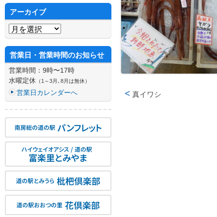
アーカイブ
アーカイブ
営業日・営業時間のお知らせ
営業時間：9時〜17時
水曜定休
（1～3月､8月は無休）
営業日カレンダーへ
真イワシ
投稿ナビゲーション
パンフレット
南房総の道の駅
ハイウェイオアシス / 道の駅
富楽里とみやま
枇杷倶楽部
道の駅とみうら
花倶楽部
道の駅おおつの里