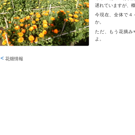
遅れていますが、
今現在、全体で４
か。
ただ、もう花摘み
よ。
花畑情報
投稿ナビゲーション