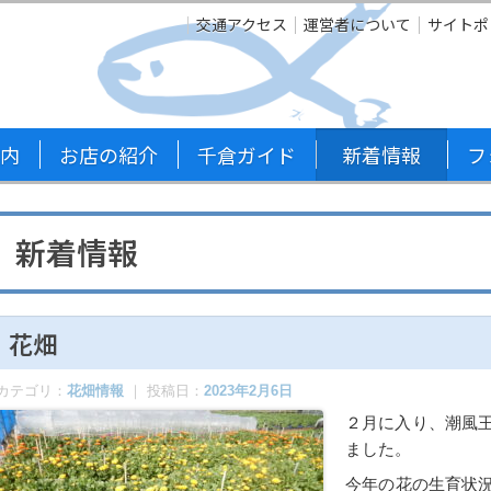
交通アクセス
運営者について
サイトポ
内
お店の紹介
千倉ガイド
新着情報
フ
新着情報
花畑
カテゴリ：
花畑情報
｜ 投稿日：
2023年2月6日
２月に入り、潮風
ました。
今年の花の生育状