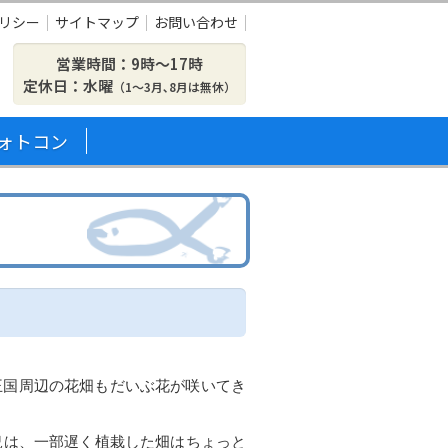
リシー
サイトマップ
お問い合わせ
営業時間：9時〜17時
定休日：水曜
（1～3月､8月は無休）
ォトコン
王国周辺の花畑もだいぶ花が咲いてき
況は、一部遅く植栽した畑はちょっと