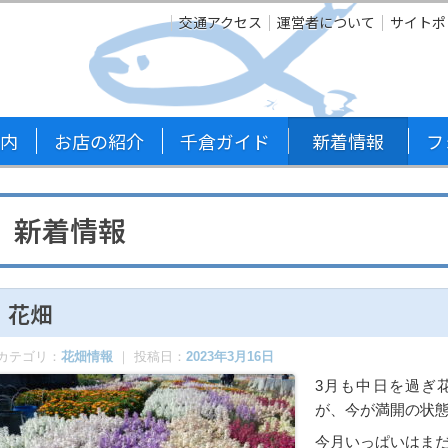
交通アクセス
運営者について
サイトポ
内
お店の紹介
千倉ガイド
新着情報
フ
新着情報
花畑
カテゴリ：
花畑情報
｜ 投稿日：
2023年3月16日
3月も中日を過ぎ
が、今が満開の状
今月いっぱいはま