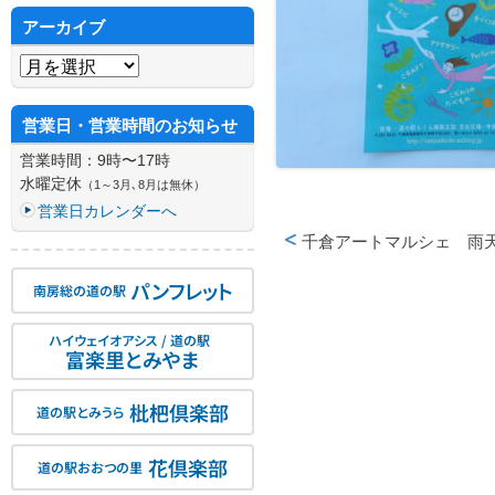
アーカイブ
アーカイブ
営業日・営業時間のお知らせ
営業時間：9時〜17時
水曜定休
（1～3月､8月は無休）
営業日カレンダーへ
投稿ナビゲーション
千倉アートマルシェ 雨
パンフレット
南房総の道の駅
ハイウェイオアシス / 道の駅
富楽里とみやま
枇杷倶楽部
道の駅とみうら
花倶楽部
道の駅おおつの里