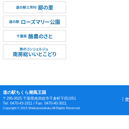
鄙の里
道の駅三芳村
ローズマリー公園
道の駅
酪農のさと
千葉県
旅のコンシェルジュ
南房総いいとこどり
道の駅ちくら潮風王国
〒295-0025 千葉県南房総市千倉町千田1051
交
Tel: 0470-43-1811 / Fax: 0470-40-3011
Copyright © 2013 Shiokazeoukoku All Rights Reserved.