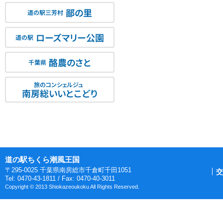
鄙の里
道の駅三芳村
ローズマリー公園
道の駅
酪農のさと
千葉県
旅のコンシェルジュ
南房総いいとこどり
道の駅ちくら潮風王国
〒295-0025 千葉県南房総市千倉町千田1051
交
Tel: 0470-43-1811 / Fax: 0470-40-3011
Copyright © 2013 Shiokazeoukoku All Rights Reserved.