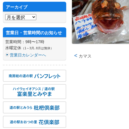
アーカイブ
アーカイブ
営業日・営業時間のお知らせ
営業時間：9時〜17時
水曜定休
（1～3月､8月は無休）
営業日カレンダーへ
カマス
投稿ナビゲーション
パンフレット
南房総の道の駅
ハイウェイオアシス / 道の駅
富楽里とみやま
枇杷倶楽部
道の駅とみうら
花倶楽部
道の駅おおつの里