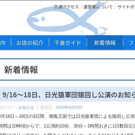
交通アクセス
運営者について
サイトポ
内
お店の紹介
千倉ガイド
新着情報
フ
新着情報
9/16～18日、日光猿軍団猿回し公演のお知
カテゴリ：
お知らせ
｜ 投稿日：
2023年9月15日
9月16日～18日の3日間、潮風王国では日光猿軍団による猿回し公
時間は10時頃からで、1公演約10分、30分～1時間おきに1日数回