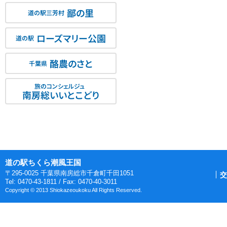
鄙の里
道の駅三芳村
ローズマリー公園
道の駅
酪農のさと
千葉県
旅のコンシェルジュ
南房総いいとこどり
道の駅ちくら潮風王国
〒295-0025 千葉県南房総市千倉町千田1051
交
Tel: 0470-43-1811 / Fax: 0470-40-3011
Copyright © 2013 Shiokazeoukoku All Rights Reserved.