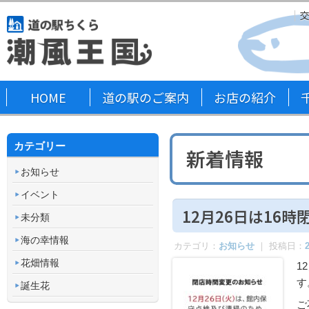
HOME
道の駅のご案内
お店の紹介
カテゴリー
新着情報
お知らせ
イベント
12月26日は16
未分類
海の幸情報
カテゴリ：
お知らせ
｜ 投稿日：
花畑情報
1
す
誕生花
ご