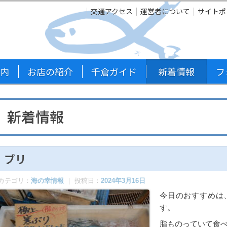
交通アクセス
運営者について
サイトポ
内
お店の紹介
千倉ガイド
新着情報
フ
新着情報
ブリ
カテゴリ：
海の幸情報
｜ 投稿日：
2024年3月16日
今日のおすすめは
す。
脂ものっていて食