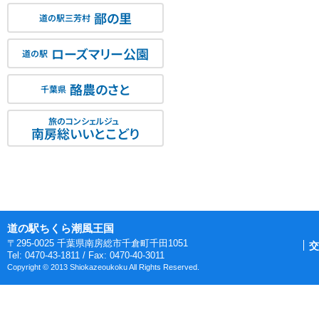
鄙の里
道の駅三芳村
ローズマリー公園
道の駅
酪農のさと
千葉県
旅のコンシェルジュ
南房総いいとこどり
道の駅ちくら潮風王国
〒295-0025 千葉県南房総市千倉町千田1051
交
Tel: 0470-43-1811 / Fax: 0470-40-3011
Copyright © 2013 Shiokazeoukoku All Rights Reserved.