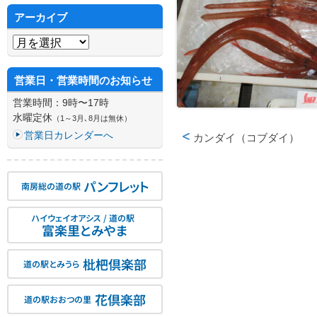
アーカイブ
アーカイブ
営業日・営業時間のお知らせ
営業時間：9時〜17時
水曜定休
（1～3月､8月は無休）
営業日カレンダーへ
カンダイ（コブダイ）
投稿ナビゲーション
パンフレット
南房総の道の駅
ハイウェイオアシス / 道の駅
富楽里とみやま
枇杷倶楽部
道の駅とみうら
花倶楽部
道の駅おおつの里