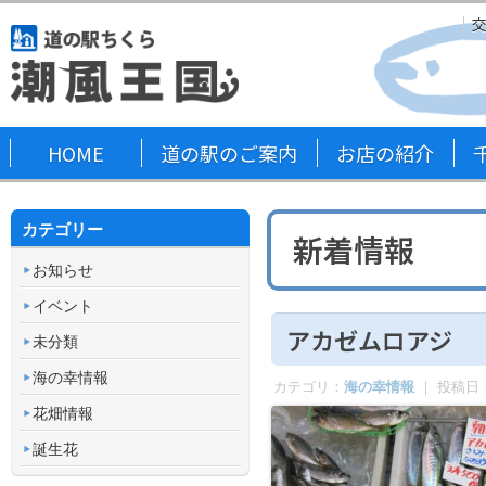
HOME
道の駅のご案内
お店の紹介
カテゴリー
新着情報
お知らせ
イベント
アカゼムロアジ
未分類
海の幸情報
カテゴリ：
海の幸情報
｜ 投稿日
花畑情報
誕生花