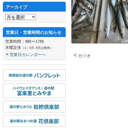
アーカイブ
アーカイブ
営業日・営業時間のお知らせ
営業時間：9時〜17時
水曜定休
（1～3月､8月は無休）
営業日カレンダーへ
カツオ
投稿ナビゲーション
パンフレット
南房総の道の駅
ハイウェイオアシス / 道の駅
富楽里とみやま
枇杷倶楽部
道の駅とみうら
花倶楽部
道の駅おおつの里