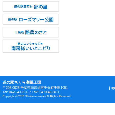
鄙の里
道の駅三芳村
ローズマリー公園
道の駅
酪農のさと
千葉県
旅のコンシェルジュ
南房総いいとこどり
道の駅ちくら潮風王国
〒295-0025 千葉県南房総市千倉町千田1051
交
Tel: 0470-43-1811 / Fax: 0470-40-3011
Copyright © 2013 Shiokazeoukoku All Rights Reserved.