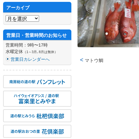
アーカイブ
アーカイブ
営業日・営業時間のお知らせ
営業時間：9時〜17時
水曜定休
（1～3月､8月は無休）
営業日カレンダーへ
マトウ鯛
投稿ナビゲーション
パンフレット
南房総の道の駅
ハイウェイオアシス / 道の駅
富楽里とみやま
枇杷倶楽部
道の駅とみうら
花倶楽部
道の駅おおつの里