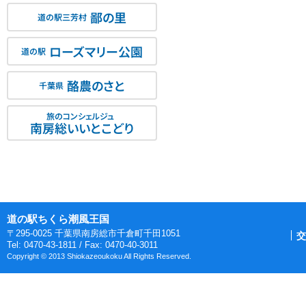
鄙の里
道の駅三芳村
ローズマリー公園
道の駅
酪農のさと
千葉県
旅のコンシェルジュ
南房総いいとこどり
道の駅ちくら潮風王国
〒295-0025 千葉県南房総市千倉町千田1051
交
Tel: 0470-43-1811 / Fax: 0470-40-3011
Copyright © 2013 Shiokazeoukoku All Rights Reserved.