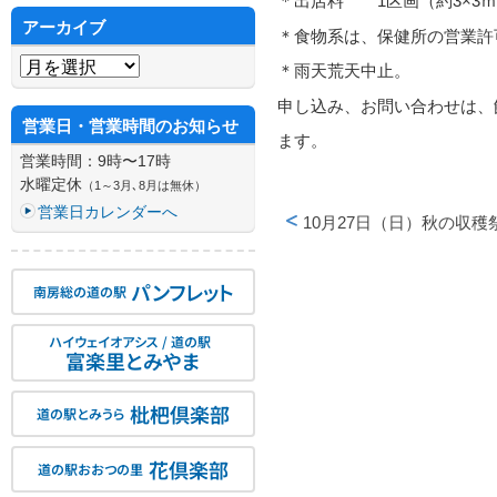
＊出店料 1区画（約3×3ｍ）
アーカイブ
＊食物系は、保健所の営業許
アーカイブ
＊雨天荒天中止。
申し込み、お問い合わせは、館内
営業日・営業時間のお知らせ
ます。
営業時間：9時〜17時
水曜定休
（1～3月､8月は無休）
営業日カレンダーへ
10月27日（日）秋の収穫
投稿ナビゲーション
パンフレット
南房総の道の駅
ハイウェイオアシス / 道の駅
富楽里とみやま
枇杷倶楽部
道の駅とみうら
花倶楽部
道の駅おおつの里