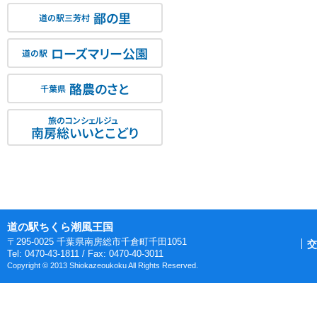
鄙の里
道の駅三芳村
ローズマリー公園
道の駅
酪農のさと
千葉県
旅のコンシェルジュ
南房総いいとこどり
道の駅ちくら潮風王国
〒295-0025 千葉県南房総市千倉町千田1051
交
Tel: 0470-43-1811 / Fax: 0470-40-3011
Copyright © 2013 Shiokazeoukoku All Rights Reserved.