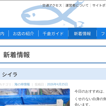
交通アクセス
運営者について
サイトポ
内
お店の紹介
千倉ガイド
新着情報
フ
新着情報
シイラ
カテゴリ：
海の幸情報
｜ 投稿日：
2026年4月25日
今日のおすすめは
くせのない白身の
合います。