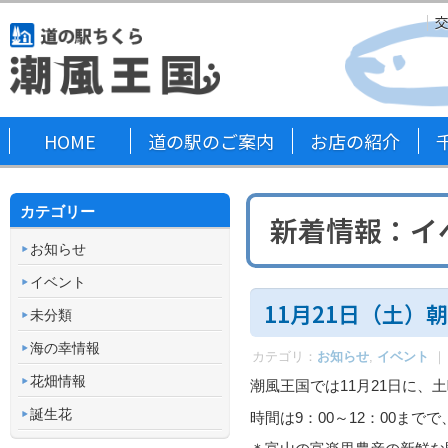
HOME
道の駅のご案内
お店の紹介
カテゴリー
新着情報
：イ
お知らせ
イベント
11月21日（土）
未分類
海の幸情報
カテゴリ：
お知らせ
,
イベント
｜
花畑情報
潮風王国では11月21日に、
誕生花
時間は9：00～12：00ま