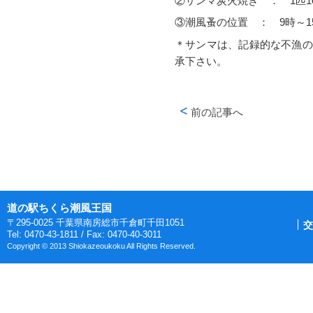
②サンマ炭火焼き ： 1匹1
③潮風蚤の位置 ： 9時～1
＊サンマは、記録的な不漁の
承下さい。
前の記事へ
ページ送りナビゲーショ
道の駅ちくら潮風王国
〒295-0025 千葉県南房総市千倉町千田1051
交
Tel: 0470-43-1811 / Fax: 0470-40-3011
Copyright © 2013 Shiokazeoukoku All Rights Reserved.