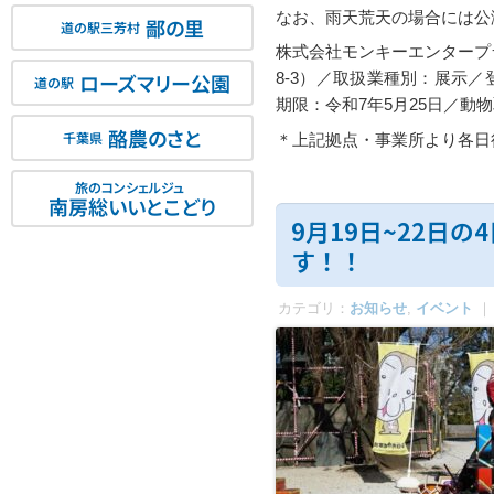
なお、雨天荒天の場合には公
鄙の里
道の駅三芳村
株式会社モンキーエンタープラ
ローズマリー公園
8-3）／取扱業種別：展示／
道の駅
期限：令和7年5月25日／動
酪農のさと
千葉県
＊上記拠点・事業所より各日
旅のコンシェルジュ
南房総いいとこどり
9月19日~22日
す！！
カテゴリ：
お知らせ
,
イベント
｜