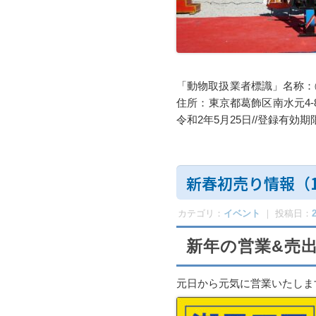
「動物取扱業者標識」名称：㈱
住所：東京都葛飾区南水元4-8-
令和2年5月25日//登録有効
新春初売り情報（
カテゴリ：
イベント
｜ 投稿日：
新年の営業&売
元日から元気に営業いたしま