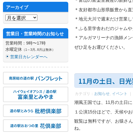
＊富山の富楽里農産の新鮮な
アーカイブ
＊友好都市山形県飯豊から直
アーカイブ
＊地元大川で週末だけ営業し
＊ふる里学舎わだのジャムや
営業日・営業時間のお知らせ
＊アルガマリーナの漁師
営業時間：9時〜17時
ぜひ足をお運びください。
水曜定休
（1～3月､8月は無休）
営業日カレンダーへ
パンフレット
南房総の道の駅
11月の土日、日
ハイウェイオアシス / 道の駅
カテゴリ：
お知らせ
,
イベント
｜
富楽里とみやま
潮風王国では、11月の土日
枇杷倶楽部
道の駅とみうら
１公演15分ほどで、天候や
観覧は無料ですが、お猿さん
花倶楽部
道の駅おおつの里
ね。