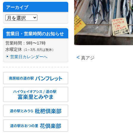
アーカイブ
アーカイブ
営業日・営業時間のお知らせ
営業時間：9時〜17時
水曜定休
（1～3月､8月は無休）
営業日カレンダーへ
真アジ
投稿ナビゲーション
パンフレット
南房総の道の駅
ハイウェイオアシス / 道の駅
富楽里とみやま
枇杷倶楽部
道の駅とみうら
花倶楽部
道の駅おおつの里