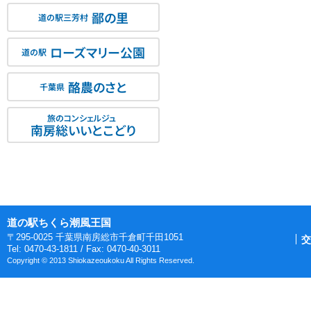
鄙の里
道の駅三芳村
ローズマリー公園
道の駅
酪農のさと
千葉県
旅のコンシェルジュ
南房総いいとこどり
道の駅ちくら潮風王国
〒295-0025 千葉県南房総市千倉町千田1051
交
Tel: 0470-43-1811 / Fax: 0470-40-3011
Copyright © 2013 Shiokazeoukoku All Rights Reserved.