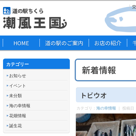
HOME
道の駅のご案内
お店の紹介
カテゴリー
新着情報
お知らせ
イベント
トビウオ
未分類
海の幸情報
カテゴリ：
海の幸情報
｜ 投稿日
花畑情報
誕生花