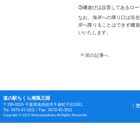
③磯遊びは設置してあるロー
なお、海岸への降り口は現在
岸へ降りることはできず磯遊
いいたします。
前の記事へ
ページ送りナビゲーショ
道の駅ちくら潮風王国
〒295-0025 千葉県南房総市千倉町千田1051
交
Tel: 0470-43-1811 / Fax: 0470-40-3011
Copyright © 2013 Shiokazeoukoku All Rights Reserved.