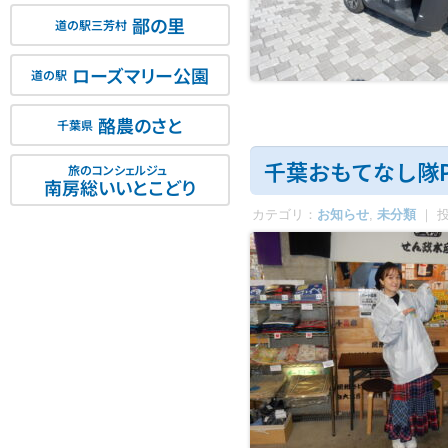
鄙の里
道の駅三芳村
ローズマリー公園
道の駅
酪農のさと
千葉県
千葉おもてなし隊
旅のコンシェルジュ
南房総いいとこどり
カテゴリ：
お知らせ
,
未分類
｜ 