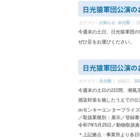
日光猿軍団公演のお
カテゴリ：
お知らせ
,
未分類
｜ 
今週末の土日、日光猿軍団の
ぜひ足をお運びください。
日光猿軍団公演の
カテゴリ：
未分類
｜ 投稿日：
20
今週末の土日の2日間、潮風
感染対策を施したうえでの公
㈱モンキーエンタープライズ／
／取扱業種別：展示／登録番号
令和7年5月25日／動物取扱
＊上記拠点・事業所より各日