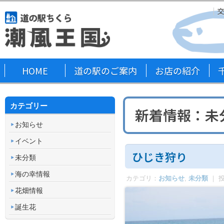
HOME
道の駅のご案内
お店の紹介
カテゴリー
新着情報
：未
お知らせ
イベント
ひじき狩り
未分類
海の幸情報
カテゴリ：
お知らせ
,
未分類
｜ 
花畑情報
誕生花