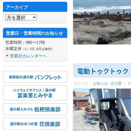
アーカイブ
アーカイブ
営業日・営業時間のお知らせ
営業時間：9時〜17時
水曜定休
（1～3月､8月は無休）
営業日カレンダーへ
電動トゥクトゥク
パンフレット
南房総の道の駅
カテゴリ：
お知らせ
,
未分類
｜ 
ハイウェイオアシス / 道の駅
富楽里とみやま
枇杷倶楽部
道の駅とみうら
花倶楽部
道の駅おおつの里