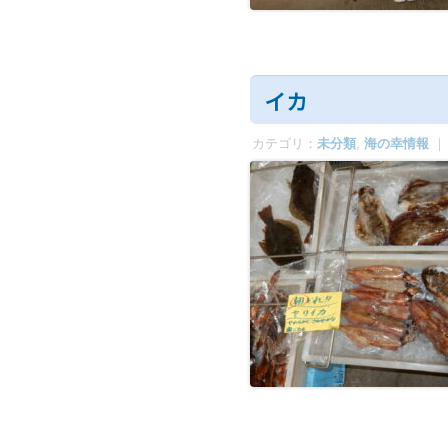
イカ
カテゴリ：
未分類
,
海の幸情報
｜