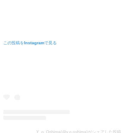
この投稿をInstagramで見る
Y_o_Oshima(@y.o.oshima)がシェアした投稿