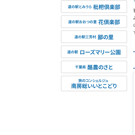
枇杷倶楽部
道の駅とみうら
花倶楽部
道の駅おおつの里
鄙の里
道の駅三芳村
ローズマリー公園
道の駅
酪農のさと
千葉県
旅のコンシェルジュ
南房総いいとこどり